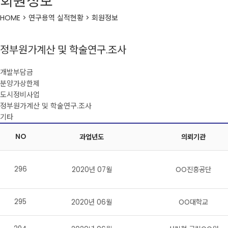
회원정보
HOME > 연구용역 실적현황 > 회원정보
정부원가계산 및 학술연구.조사
개발부담금
분양가상한제
도시정비사업
정부원가계산 및 학술연구.조사
기타
NO
과업년도
의뢰기관
296
2020년 07월
OO진흥공단
295
2020년 06월
OO대학교