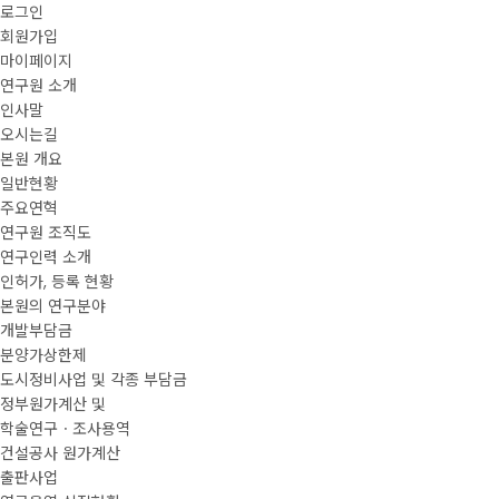
로그인
회원가입
마이페이지
연구원 소개
인사말
오시는길
본원 개요
일반현황
주요연혁
연구원 조직도
연구인력 소개
인허가, 등록 현황
본원의 연구분야
개발부담금
분양가상한제
도시정비사업 및 각종 부담금
정부원가계산 및
학술연구ㆍ조사용역
건설공사 원가계산
출판사업