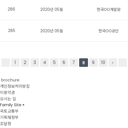
286
2020년 05월
한국OO개발원
285
2020년 05월
한국OO공단
1
2
3
4
5
6
7
9
10
8
brochure
개인정보처리방침
이용약관
오시는 길
Family Site
국토교통부
기획재정부
조달청