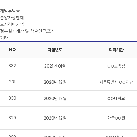
개발부담금
분양가상한제
도시정비사업
정부원가계산 및 학술연구.조사
기타
NO
과업년도
의뢰기관
332
2021년 01월
OO교육청
331
2020년 12월
서울특별시 OO재단
330
2020년 12월
OO대학교
329
2020년 12월
한국OO원