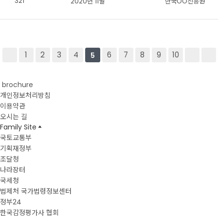
321
2020년 11월
한국OO진흥원
1
2
3
4
6
7
8
9
10
5
brochure
개인정보처리방침
이용약관
오시는 길
Family Site
국토교통부
기획재정부
조달청
나라장터
국세청
법제처 국가법령정보센터
정부24
한국감정평가사 협회