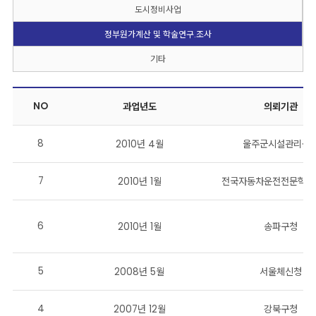
도시정비사업
정부원가계산 및 학술연구.조사
기타
NO
과업년도
의뢰기관
8
2010년 4월
울주군시설관리공
7
2010년 1월
전국자동차운전전문학원
6
2010년 1월
송파구청
5
2008년 5월
서울체신청
4
2007년 12월
강북구청